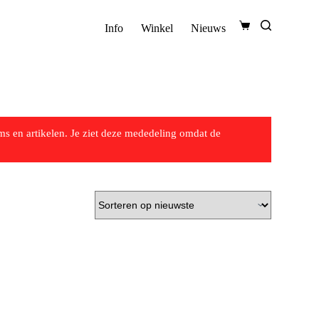
Info
Winkel
Nieuws
s en artikelen. Je ziet deze mededeling omdat de