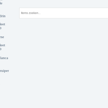
de
drin
eet
00
rne
eet
00
lanca
ruiper
d