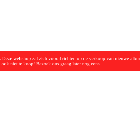
 Deze webshop zal zich vooral richten op de verkoop van nieuwe album
ook niet te koop! Bezoek ons graag ​​later nog eens.