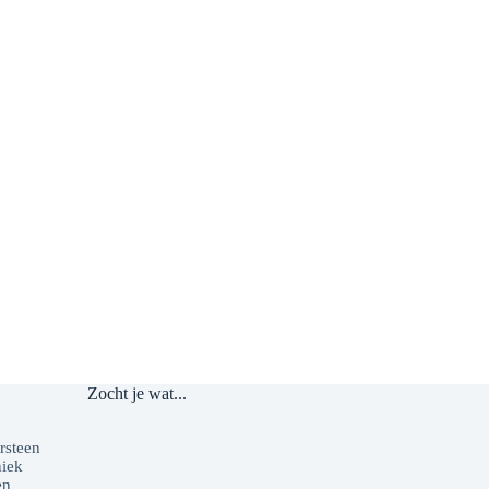
Zocht je wat...
o
rsteen
niek
en