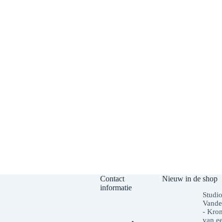
Contact
Nieuw in de shop
informatie
Studi
Vande
- Kro
van e