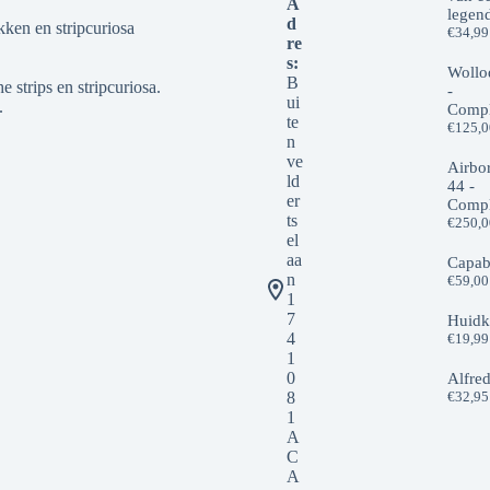
A
legen
d
kken en stripcuriosa
€
34,99
re
s:
Wollo
B
 strips en stripcuriosa.
-
ui
.
Compl
te
€
125,
n
ve
Airbo
ld
44 -
er
Compl
ts
€
250,
el
aa
Capab
n
€
59,00
1
7
Huidk
4
€
19,99
1
0
Alfre
8
€
32,95
1
A
C
A