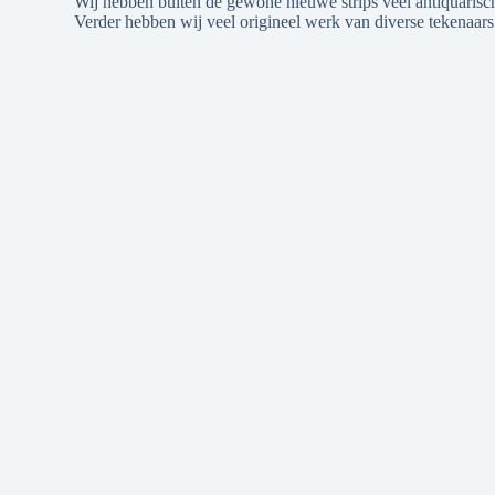
Wij hebben buiten de gewone nieuwe strips veel antiquarische
Verder hebben wij veel origineel werk van diverse tekenaars