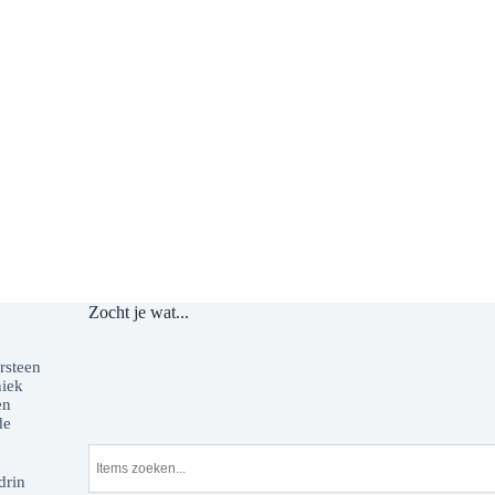
Zocht je wat...
o
rsteen
niek
en
de
drin