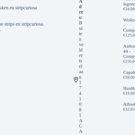
A
legen
d
kken en stripcuriosa
€
34,99
re
s:
Wollo
B
 strips en stripcuriosa.
-
ui
.
Compl
te
€
125,
n
ve
Airbo
ld
44 -
er
Compl
ts
€
250,
el
aa
Capab
n
€
59,00
1
7
Huidk
4
€
19,99
1
0
Alfre
8
€
32,95
1
A
C
A