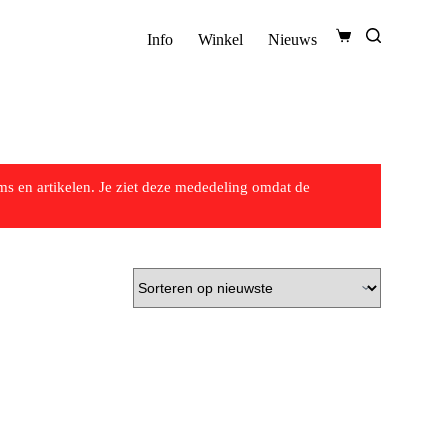
Info
Winkel
Nieuws
s en artikelen. Je ziet deze mededeling omdat de