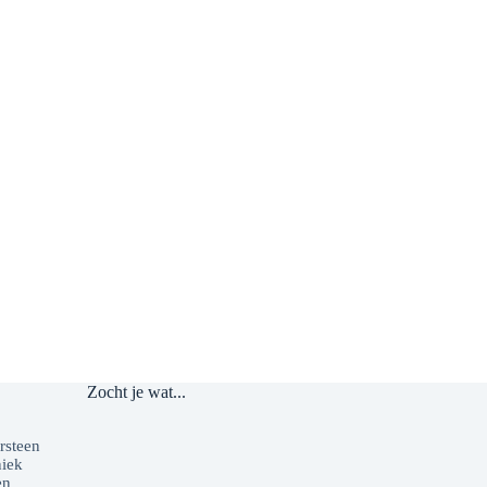
Zocht je wat...
o
rsteen
niek
en