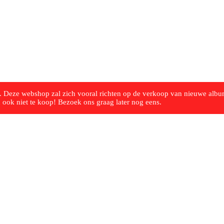
 Deze webshop zal zich vooral richten op de verkoop van nieuwe album
ook niet te koop! Bezoek ons graag ​​later nog eens.