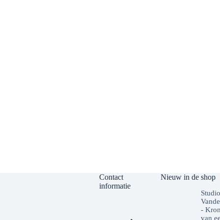
Contact
Nieuw in de shop
informatie
Studi
Vande
- Kro
van e