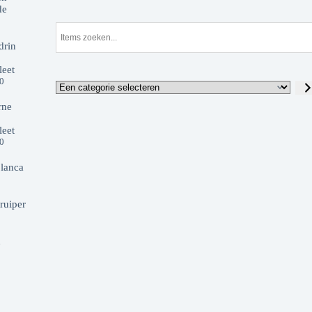
de
drin
eet
00
rne
eet
00
lanca
ruiper
d