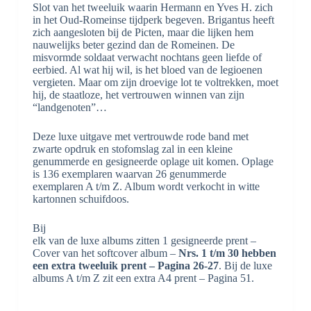
Slot van het tweeluik waarin Hermann en Yves H. zich
in het Oud-Romeinse tijdperk begeven. Brigantus heeft
zich aangesloten bij de Picten, maar die lijken hem
nauwelijks beter gezind dan de Romeinen. De
misvormde soldaat verwacht nochtans geen liefde of
eerbied. Al wat hij wil, is het bloed van de legioenen
vergieten. Maar om zijn droevige lot te voltrekken, moet
hij, de staatloze, het vertrouwen winnen van zijn
“landgenoten”…
Deze luxe uitgave met vertrouwde rode band met
zwarte opdruk en stofomslag zal in een kleine
genummerde en gesigneerde oplage uit komen. Oplage
is 136 exemplaren waarvan 26 genummerde
exemplaren A t/m Z. Album wordt verkocht in witte
kartonnen schuifdoos.
Bij
elk van de luxe albums zitten 1 gesigneerde prent –
Cover van het softcover album –
Nrs. 1 t/m 30 hebben
een extra tweeluik prent – Pagina 26-27
. Bij de luxe
albums A t/m Z zit een extra A4 prent – Pagina 51.