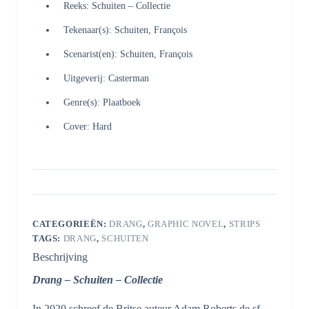
Reeks: Schuiten – Collectie
Tekenaar(s): Schuiten, François
Scenarist(en): Schuiten, François
Uitgeverij: Casterman
Genre(s): Plaatboek
Cover: Hard
CATEGORIEËN:
DRANG
,
GRAPHIC NOVEL
,
STRIPS
TAGS:
DRANG
,
SCHUITEN
Beschrijving
Drang – Schuiten – Collectie
In 2020 schreef de Britse auteur Adam Roberts de sf-