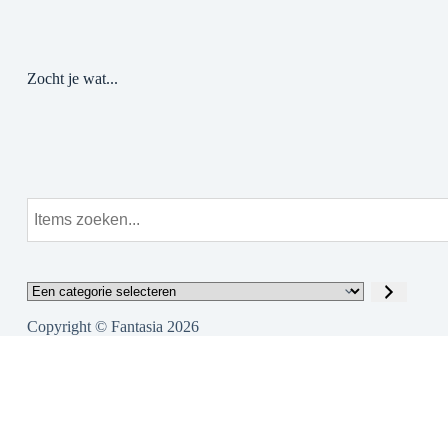
Zocht je wat...
Copyright © Fantasia 2026
Cl
Onder constructie
thi
mo
2025