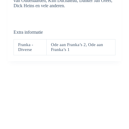
van Oudenaarden, Kim Duchateau, Danker Jan Oreel,
Dick Heins en vele anderen.
Extra informatie
Franka -
Ode aan Franka’s 2, Ode aan
Diverse
Franka’s 1