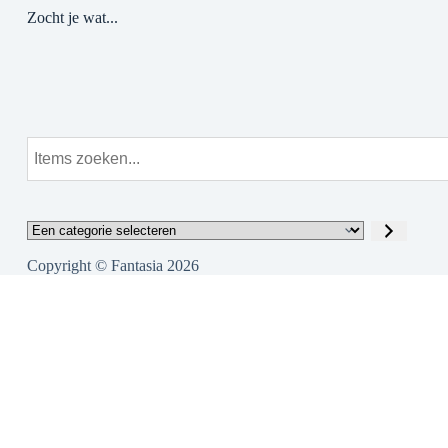
Zocht je wat...
Copyright © Fantasia 2026
Close
this
modu
Onder constructie
le
2025
Hier komt de nieuwe webshop van stripwinkel Fantasia.
Deze webshop zal zich vooral richten op de verkoop van
nieuwe albums en artikelen.