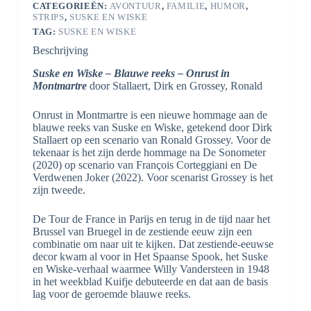
CATEGORIEËN:
AVONTUUR
,
FAMILIE
,
HUMOR
,
STRIPS
,
SUSKE EN WISKE
TAG:
SUSKE EN WISKE
Beschrijving
Suske en Wiske – Blauwe reeks – Onrust in
Montmartre
door Stallaert, Dirk en Grossey, Ronald
Onrust in Montmartre is een nieuwe hommage aan de
blauwe reeks van Suske en Wiske, getekend door Dirk
Stallaert op een scenario van Ronald Grossey. Voor de
tekenaar is het zijn derde hommage na De Sonometer
(2020) op scenario van François Corteggiani en De
Verdwenen Joker (2022). Voor scenarist Grossey is het
zijn tweede.
De Tour de France in Parijs en terug in de tijd naar het
Brussel van Bruegel in de zestiende eeuw zijn een
combinatie om naar uit te kijken. Dat zestiende-eeuwse
decor kwam al voor in Het Spaanse Spook, het Suske
en Wiske-verhaal waarmee Willy Vandersteen in 1948
in het weekblad Kuifje debuteerde en dat aan de basis
lag voor de geroemde blauwe reeks.