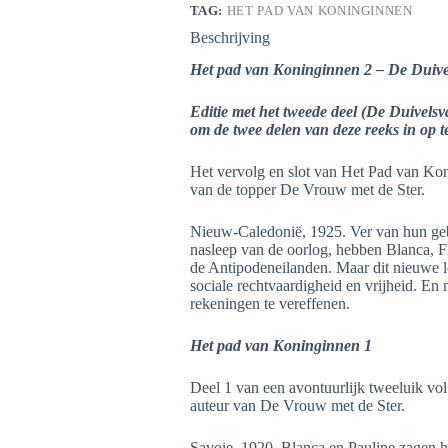
TAG:
HET PAD VAN KONINGINNEN
Beschrijving
Het pad van Koninginnen 2 – De Duivel
Editie met het tweede deel (De Duivelsva
om de twee delen van deze reeks in op t
Het vervolg en slot van Het Pad van Kon
van de topper De Vrouw met de Ster.
Nieuw-Caledonië, 1925. Ver van hun gebo
nasleep van de oorlog, hebben Blanca, Fl
de Antipodeneilanden. Maar dit nieuwe l
sociale rechtvaardigheid en vrijheid. En n
rekeningen te vereffenen.
Het pad van Koninginnen 1
Deel 1 van een avontuurlijk tweeluik v
auteur van De Vrouw met de Ster.
Savoie, 1920. Blanca en Pauline zagen 