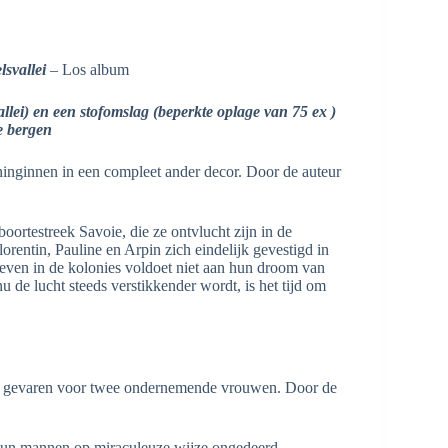
svallei
– Los album
llei) en een stofomslag (beperkte oplage van 75 ex )
e bergen
inginnen in een compleet ander decor. Door de auteur
ortestreek Savoie, die ze ontvlucht zijn in de
orentin, Pauline en Arpin zich eindelijk gevestigd in
even in de kolonies voldoet niet aan hun droom van
u de lucht steeds verstikkender wordt, is het tijd om
ol gevaren voor twee ondernemende vrouwen. Door de
hun mannen op miraculeuze wijze ongedeerd