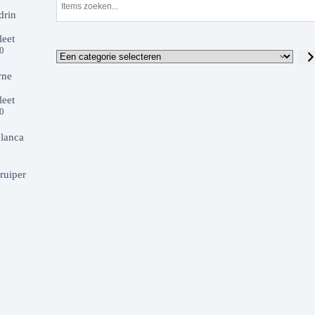
drin
eet
00
rne
eet
00
lanca
ruiper
d