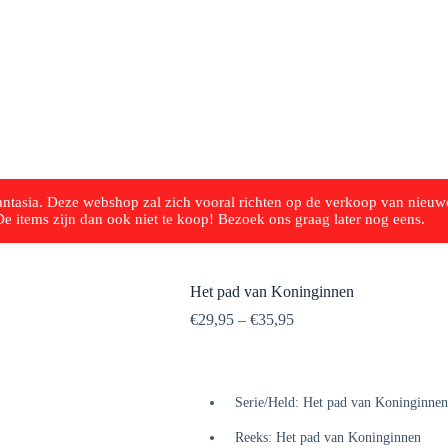
tasia. Deze webshop zal zich vooral richten op de verkoop van nieuwe
 items zijn dan ook niet te koop! Bezoek ons graag ​​later nog eens.
Het pad van Koninginnen
€
29,95
–
€
35,95
Serie/Held: Het pad van Koninginnen
Reeks: Het pad van Koninginnen