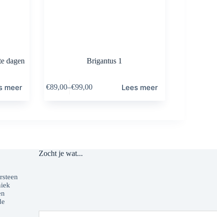
te dagen
Brigantus 1
s meer
Lees meer
€
89,00
–
€
99,00
Zocht je wat...
o
rsteen
niek
en
de