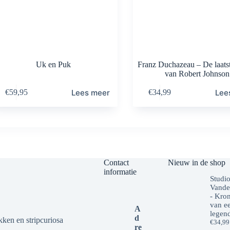
Uk en Puk
Franz Duchazeau – De laats
van Robert Johnson
Lees meer
Lee
€
59,95
€
34,99
Contact
Nieuw in de shop
informatie
Studi
Vande
- Kro
van e
A
legen
d
kken en stripcuriosa
€
34,99
re