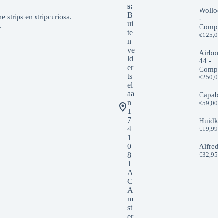
s:
Wollo
B
 strips en stripcuriosa.
-
ui
.
Compl
te
€
125,
n
ve
Airbo
ld
44 -
er
Compl
ts
€
250,
el
aa
Capab
n
€
59,00
1
7
Huidk
4
€
19,99
1
0
Alfre
8
€
32,95
1
A
C
A
m
st
er