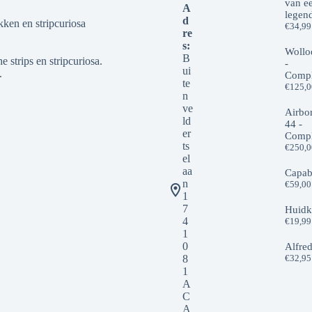
van e
A
legen
d
kken en stripcuriosa
€
34,99
re
s:
Wollo
B
 strips en stripcuriosa.
-
ui
.
Compl
te
€
125,
n
ve
Airbo
ld
44 -
er
Compl
ts
€
250,
el
aa
Capab
n
€
59,00
1
7
Huidk
4
€
19,99
1
0
Alfre
8
€
32,95
1
A
C
A