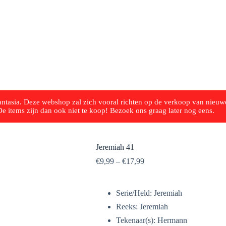
tasia. Deze webshop zal zich vooral richten op de verkoop van nieuwe
 items zijn dan ook niet te koop! Bezoek ons graag ​​later nog eens.
Jeremiah 41
€
9,99
–
€
17,99
Serie/Held: Jeremiah
Reeks: Jeremiah
Tekenaar(s): Hermann