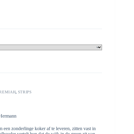
EREMIAH
,
STRIPS
 Hermann
een zonderlinge koker af te leveren, zitten vast in
lhouder vertelt hun dat de wijk in de greep zit van