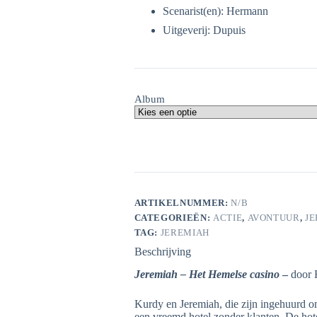
Scenarist(en): Hermann
Uitgeverij: Dupuis
Album
ARTIKELNUMMER:
N/B
CATEGORIEËN:
ACTIE
,
AVONTUUR
,
J
TAG:
JEREMIAH
Beschrijving
Jeremiah – Het Hemelse casino
–
door
Kurdy en Jeremiah, die zijn ingehuurd om 
een vreemd hotel zonder klanten. De hote