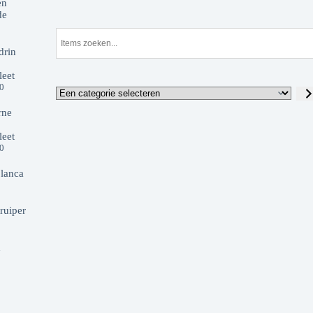
en
de
drin
eet
00
rne
eet
00
lanca
ruiper
d