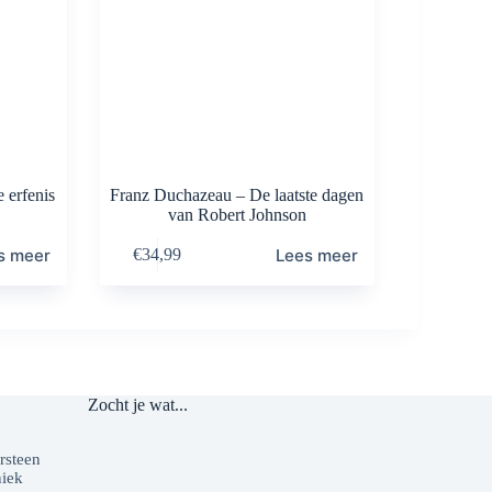
 erfenis
Franz Duchazeau – De laatste dagen
van Robert Johnson
s meer
Lees meer
€
34,99
Zocht je wat...
o
rsteen
niek